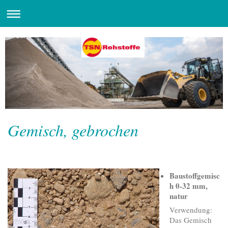
Gemisch, gebrochen
Baustoffgemisc
h 0-32 mm,
natur
Verwendung:
Das Gemisch